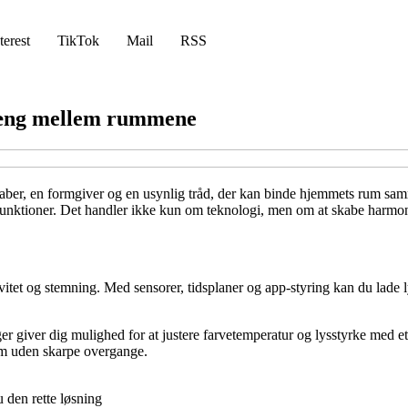
terest
TikTok
Mail
RSS
nhæng mellem rummene
aber, en formgiver og en usynlig tråd, der kan binde hjemmets rum samm
s funktioner. Det handler ikke kun om teknologi, men om at skabe harmo
ktivitet og stemning. Med sensorer, tidsplaner og app-styring kan du lade
iver dig mulighed for at justere farvetemperatur og lysstyrke med et t
 rum uden skarpe overgange.
 den rette løsning