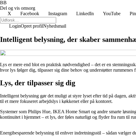
BB
Del og vis omsorg
X
Facebook
Instagram
LinkedIn
YouTube
Pin
Login
Opret profil
Nyhedsmail
Intelligent belysning, der skaber samme
Lys er mere end blot en praktisk nødvendighed – det er en stemningssk
hvor lys følger dig, tilpasser sig dine behov og understøtter rummene
Lys, der tilpasser sig dig
Intelligent belysning gør det muligt at styre lyset efter tid på dagen, a
til et mere fokuseret arbejdslys i køkkenet eller på kontoret.
Systemer som Philips Hue, IKEA Home Smart og andre smarte løsninger g
kontinuitet i hjemmet – et lys, der føles naturligt og flyder fra rum til
Energibesparende belysning til enhver indretningsstil – sådan vælger du