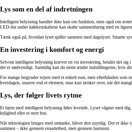
Lys som en del af indretningen
Intelligent belysning handler ikke kun om funktion, men også om æstetik
LED-list under køkkenskabene kan skabe sammenhæng med en lignende løs
Tænk også på, hvordan lyset spiller sammen med dagslyset. Smarte system
En investering i komfort og energi
Selvom intelligent belysning kræver en vis investering, betaler det sig 
det er nødvendigt. Samtidig kan du nemt ændre indstillingerne, hvis din
For mange begynder rejsen med et enkelt rum, men efterhånden som man 
hverdagen, snarere end et element, man kun tænker over, når det mangl
Lys, der følger livets rytme
Et hjem med intelligent belysning føles levende. Lyset vågner med dig, 
lejlighed eller et stort hus.
Når teknologien bruges med omtanke, bliver den usynlig. Det er ikke sy
sammen – ikke gennem ensartethed, men gennem harmoni.