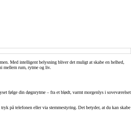
en. Med intelligent belysning bliver det muligt at skabe en helhed,
ni mellem rum, rytme og liv.
 lyset følge din døgnrytme – fra et blødt, varmt morgenlys i soveværelset
ryk på telefonen eller via stemmestyring. Det betyder, at du kan skabe