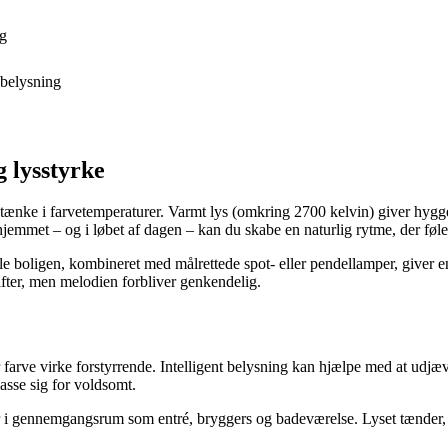
ng
belysning
 lysstyrke
tænke i farvetemperaturer. Varmt lys (omkring 2700 kelvin) giver hygg
jemmet – og i løbet af dagen – kan du skabe en naturlig rytme, der føles
ele boligen, kombineret med målrettede spot- eller pendellamper, giver e
fter, men melodien forbliver genkendelig.
ller farve virke forstyrrende. Intelligent belysning kan hjælpe med at 
passe sig for voldsomt.
 gennemgangsrum som entré, bryggers og badeværelse. Lyset tænder, når