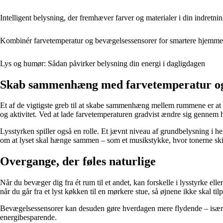
Intelligent belysning, der fremhæver farver og materialer i din indretni
Kombinér farvetemperatur og bevægelsessensorer for smartere hjemme
Lys og humør: Sådan påvirker belysning din energi i dagligdagen
Skab sammenhæng med farvetemperatur og
Et af de vigtigste greb til at skabe sammenhæng mellem rummene er at 
og aktivitet. Ved at lade farvetemperaturen gradvist ændre sig gennem h
Lysstyrken spiller også en rolle. Et jævnt niveau af grundbelysning i h
om at lyset skal hænge sammen – som et musikstykke, hvor tonerne ski
Overgange, der føles naturlige
Når du bevæger dig fra ét rum til et andet, kan forskelle i lysstyrke e
når du går fra et lyst køkken til en mørkere stue, så øjnene ikke skal til
Bevægelsessensorer kan desuden gøre hverdagen mere flydende – især i
energibesparende.