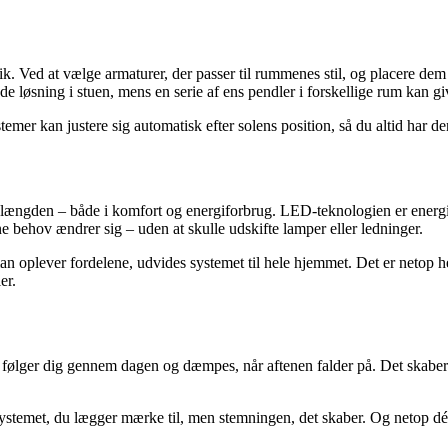
. Ved at vælge armaturer, der passer til rummenes stil, og placere dem s
ning i stuen, mens en serie af ens pendler i forskellige rum kan give
er kan justere sig automatisk efter solens position, så du altid har den
i længden – både i komfort og energiforbrug. LED-teknologien er energief
e behov ændrer sig – uden at skulle udskifte lamper eller ledninger.
oplever fordelene, udvides systemet til hele hjemmet. Det er netop her
er.
følger dig gennem dagen og dæmpes, når aftenen falder på. Det skaber ro
stemet, du lægger mærke til, men stemningen, det skaber. Og netop dér 