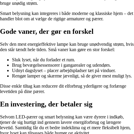
bruge unødig strøm.
Smart belysning kan integreres i både moderne og klassiske hjem – det
handler blot om at vælge de rigtige armaturer og pærer.
Gode vaner, der gør en forskel
Selv den mest energieffektive lampe kan bruge unødvendig strøm, hvis
den står tændt hele tiden. Små vaner kan gøre en stor forskel:
Sluk lyset, når du forlader et rum.
Brug bevægelsessensorer i gangarealer og udendørs.
Udnyt dagslyset – placer arbejdspladser tæt på vinduer.
Rengør lamper og skærme jævnligt, så de giver mest muligt lys.
Disse enkle tiltag kan reducere dit elforbrug yderligere og forlænge
levetiden på dine pærer.
En investering, der betaler sig
Selvom LED-pærer og smart belysning kan være dyrere i indkøb,
tjener de sig hurtigt ind gennem lavere energiforbrug og længere
levetid. Samtidig får du et bedre indeklima og et mere fleksibelt hjem,
hvor lyset kan tilpasses både humør og aktivitet.