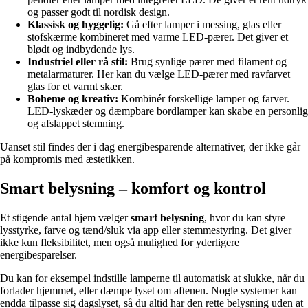
og passer godt til nordisk design.
Klassisk og hyggelig:
Gå efter lamper i messing, glas eller
stofskærme kombineret med varme LED-pærer. Det giver et
blødt og indbydende lys.
Industriel eller rå stil:
Brug synlige pærer med filament og
metalarmaturer. Her kan du vælge LED-pærer med ravfarvet
glas for et varmt skær.
Boheme og kreativ:
Kombinér forskellige lamper og farver.
LED-lyskæder og dæmpbare bordlamper kan skabe en personlig
og afslappet stemning.
Uanset stil findes der i dag energibesparende alternativer, der ikke går
på kompromis med æstetikken.
Smart belysning – komfort og kontrol
Et stigende antal hjem vælger
smart belysning
, hvor du kan styre
lysstyrke, farve og tænd/sluk via app eller stemmestyring. Det giver
ikke kun fleksibilitet, men også mulighed for yderligere
energibesparelser.
Du kan for eksempel indstille lamperne til automatisk at slukke, når du
forlader hjemmet, eller dæmpe lyset om aftenen. Nogle systemer kan
endda tilpasse sig dagslyset, så du altid har den rette belysning uden at