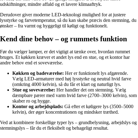
udskiftninger, mindre affald og et lavere klimaaftryk.
Derudover giver moderne LED-teknologi mulighed for at justere
lysstyrke og farvetemperatur, så du kan skabe præcis den stemning, du
ønsker – fra varmt og hyggeligt til køligt og funktionelt.
Kend dine behov – og rummets funktion
Før du vælger lamper, er det vigtigt at tænke over, hvordan rummet
bruges. Et køkken kræver et andet lys end en stue, og et kontor har
andre behov end et soveværelse.
Køkken og badeværelse:
Her er funktionelt lys afgørende.
Vælg LED-armaturer med høj lysstyrke og neutral hvid farve
(omkring 4000 kelvin), så du får et klart og naturligt lys.
Stue og soveværelse:
Her handler det om stemning. Vælg
dæmpbare pærer med varm hvid farve (2700–3000 kelvin), som
skaber ro og hygge.
Kontor og arbejdsplads:
Gå efter et køligere lys (3500–5000
kelvin), der øger koncentrationen og mindsker træthed.
Ved at kombinere forskellige typer lys – grundbelysning, arbejdslys og
stemningslys – får du et fleksibelt og behageligt resultat.