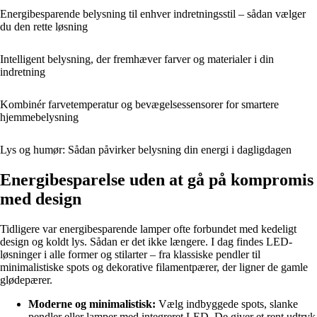
Energibesparende belysning til enhver indretningsstil – sådan vælger
du den rette løsning
Intelligent belysning, der fremhæver farver og materialer i din
indretning
Kombinér farvetemperatur og bevægelsessensorer for smartere
hjemmebelysning
Lys og humør: Sådan påvirker belysning din energi i dagligdagen
Energibesparelse uden at gå på kompromis
med design
Tidligere var energibesparende lamper ofte forbundet med kedeligt
design og koldt lys. Sådan er det ikke længere. I dag findes LED-
løsninger i alle former og stilarter – fra klassiske pendler til
minimalistiske spots og dekorative filamentpærer, der ligner de gamle
glødepærer.
Moderne og minimalistisk:
Vælg indbyggede spots, slanke
pendler eller lamper med integreret LED. De giver et rent udtryk