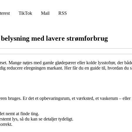
terest
TikTok
Mail
RSS
e belysning med lavere strømforbrug
verset. Mange nøjes med gamle glødepærer eller kolde lysstofrør, der b
idig reducere elregningen markant. Her får du en guide til, hvordan du 
eren bruges. Er det et opbevaringsrum, et værksted, et vaskerum – elle
det nemt at finde ting.
temt lys, så du kan se detaljer tydeligt.
korrekt.