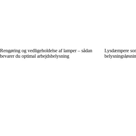
Rengøring og vedligeholdelse af lamper – sådan
Lysdæmpere som 
bevarer du optimal arbejdsbelysning
belysningsløsni