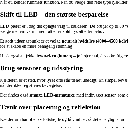
Når du kender rummets funktion, kan du vælge den rette type lyskilder 
Skift til LED – den største besparelse
LED-pærer er i dag det oplagte valg til kælderen. De bruger op til 80 
vælge mellem varmt, neutralt eller koldt lys alt efter behov.
Et godt udgangspunkt er at vælge
neutralt hvidt lys (4000–4500 kelv
for at skabe en mere behagelig stemning.
Husk også at tjekke
lysstyrken (lumen)
– jo højere tal, desto kraftige
Brug sensorer og tidsstyring
Kælderen er et sted, hvor lyset ofte står tændt unødigt. En simpel bevæ
når der ikke registreres bevægelse.
Der findes også
smarte LED-armaturer
med indbygget sensor, som er 
Tænk over placering og refleksion
Kælderrum har ofte lav loftshøjde og få vinduer, så det er vigtigt at ud