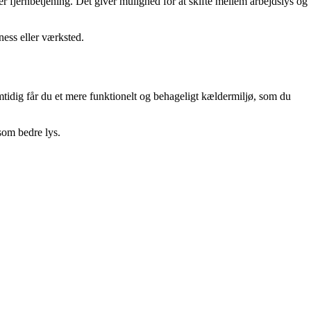
ler fjernbetjening. Det giver mulighed for at skifte mellem arbejdslys og
ess eller værksted.
tidig får du et mere funktionelt og behageligt kældermiljø, som du
som bedre lys.