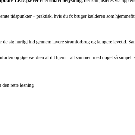
pbare LED-pærer
eller
smart belysning
, der kan justeres via app el
emte tidspunkter – praktisk, hvis du fx bruger kælderen som hjemmefitn
 de sig hurtigt ind gennem lavere strømforbrug og længere levetid. Sam
mforten og øge værdien af dit hjem – alt sammen med noget så simpelt 
 den rette løsning