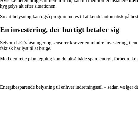
Hvis kælderen bruges til flere formål, kan du med fordel installere
dæm
hyggelys alt efter situationen.
Smart belysning kan også programmeres til at tænde automatisk på best
En investering, der hurtigt betaler sig
Selvom LED-løsninger og sensorer kræver en mindre investering, tjener
faktisk har lyst til at bruge.
Med den rette planlægning kan du altså både spare energi, forbedre ko
Energibesparende belysning til enhver indretningsstil – sådan vælger du