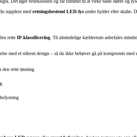
ysegrå. Det øger refleksionen og får rummet til at virke både større og ly
n du supplere med
retningsbestemt LED-lys
under hylder eller skabe. 
den rette
IP-klassificering
. Til almindelige kælderrum anbefales minds
lse med et stilrent design – så du ikke behøver gå på kompromis med 
 den rette løsning
ng
belysning