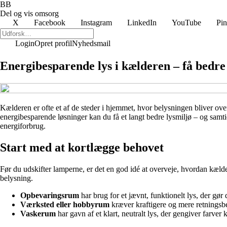
BB
Del og vis omsorg
X
Facebook
Instagram
LinkedIn
YouTube
Pin
Login
Opret profil
Nyhedsmail
Energibesparende lys i kælderen – få bedr
Kælderen er ofte et af de steder i hjemmet, hvor belysningen bliver o
energibesparende løsninger kan du få et langt bedre lysmiljø – og samt
energiforbrug.
Start med at kortlægge behovet
Før du udskifter lamperne, er det en god idé at overveje, hvordan kæld
belysning.
Opbevaringsrum
har brug for et jævnt, funktionelt lys, der gør 
Værksted eller hobbyrum
kræver kraftigere og mere retningsbes
Vaskerum
har gavn af et klart, neutralt lys, der gengiver farver 