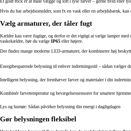
Et godt trick er at male vægge og loft i lyse farver – gerne hvid eller l
Hvis du har arbejdsområder, som fx en vask eller en arbejdsbænk, ka
Vælg armaturer, der tåler fugt
Kældre kan være fugtige, og derfor er det vigtigt at vælge lamper med 
vaskekældre, bør du vælge
IP65
eller højere.
Der findes mange moderne LED-armaturer, der kombinerer høj beskytte
Energibesparende belysning til enhver indretningsstil – sådan vælger du
Intelligent belysning, der fremhæver farver og materialer i din indretni
Kombinér farvetemperatur og bevægelsessensorer for smartere hjemme
Lys og humør: Sådan påvirker belysning din energi i dagligdagen
Gør belysningen fleksibel