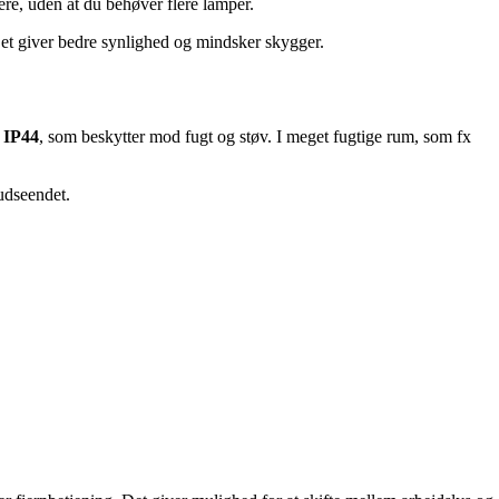
sere, uden at du behøver flere lamper.
Det giver bedre synlighed og mindsker skygger.
t
IP44
, som beskytter mod fugt og støv. I meget fugtige rum, som fx
udseendet.