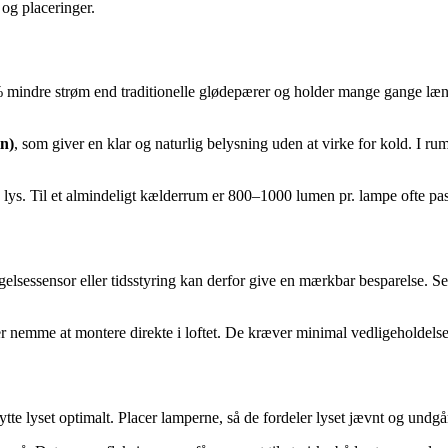
og placeringer.
% mindre strøm end traditionelle glødepærer og holder mange gange læng
in)
, som giver en klar og naturlig belysning uden at virke for kold. I r
re lys. Til et almindeligt kælderrum er 800–1000 lumen pr. lampe ofte pa
gelsessensor eller tidsstyring kan derfor give en mærkbar besparelse. S
nemme at montere direkte i loftet. De kræver minimal vedligeholdelse o
nytte lyset optimalt. Placer lamperne, så de fordeler lyset jævnt og undg